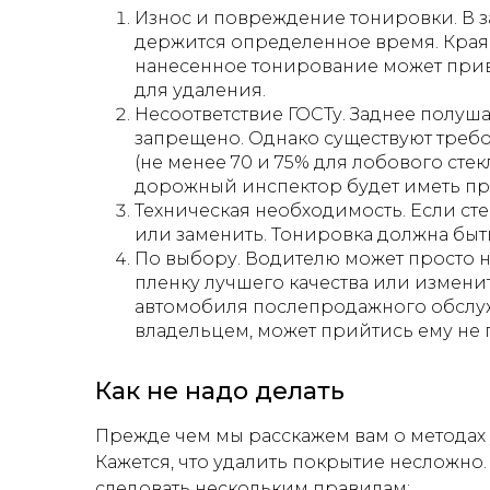
Износ и повреждение тонировки. В з
держится определенное время. Края м
нанесенное тонирование может прив
для удаления.
Несоответствие ГОСТу. Заднее полуш
запрещено. Однако существуют требо
(не менее 70 и 75% для лобового стек
дорожный инспектор будет иметь пр
Техническая необходимость. Если ст
или заменить. Тонировка должна быть
По выбору. Водителю может просто н
пленку лучшего качества или изменит
автомобиля послепродажного обслу
владельцем, может прийтись ему не п
Как не надо делать
Прежде чем мы расскажем вам о методах уд
Кажется, что удалить покрытие несложно.
следовать нескольким правилам: