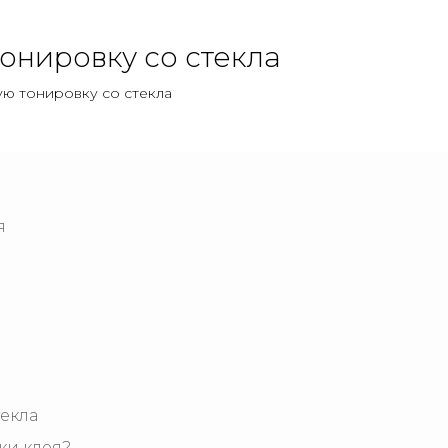
тонировку со стекла
ую тонировку со стекла
я
текла
ки клея?