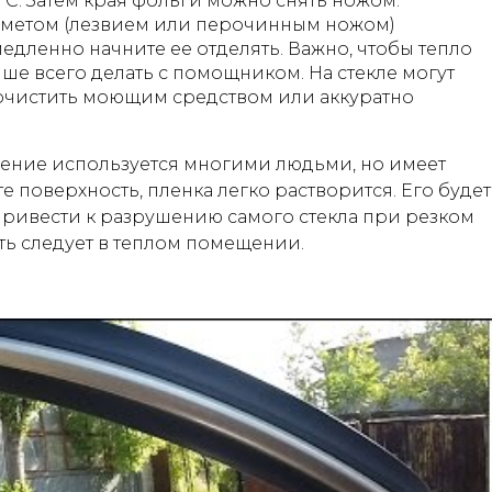
°C. Затем края фольги можно снять ножом.
едметом (лезвием или перочинным ножом)
едленно начните ее отделять. Важно, чтобы тепло
ше всего делать с помощником. На стекле могут
о очистить моющим средством или аккуратно
ление используется многими людьми, но имеет
е поверхность, пленка легко растворится. Его будет
привести к разрушению самого стекла при резком
ть следует в теплом помещении.