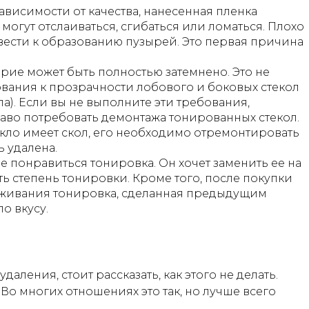
ависимости от качества, нанесенная пленка
огут отслаиваться, сгибаться или ломаться. Плохо
ести к образованию пузырей. Это первая причина
арие может быть полностью затемнено. Это не
вания к прозрачности лобового и боковых стекол
ла). Если вы не выполните эти требования,
аво потребовать демонтажа тонированных стекол.
екло имеет скол, его необходимо отремонтировать
 удалена.
е понравиться тонировка. Он хочет заменить ее на
ь степень тонировки. Кроме того, после покупки
живания тонировка, сделанная предыдущим
о вкусу.
аления, стоит рассказать, как этого не делать.
 Во многих отношениях это так, но лучше всего