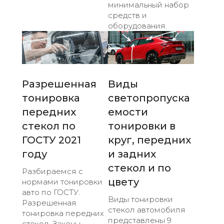
минимальный набор
средств и
оборудования.
Разрешенная
Виды
тонировка
светопропуска
передних
емости
стекол по
тонировки в
ГОСТУ 2021
круг, передних
году
и задних
стекол и по
Разбираемся с
цвету
нормами тонировки
авто по ГОСТУ.
Виды тонировки
Разрешенная
стекол автомобиля
тонировка передних
представлены 9
стекол. Законы,