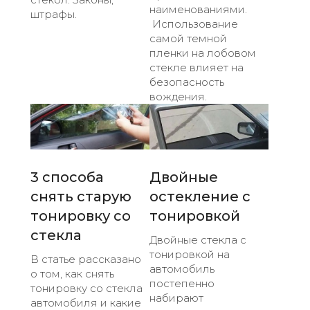
наименованиями.
штрафы.
Использование
самой темной
пленки на лобовом
стекле влияет на
безопасность
вождения.
3 способа
Двойные
снять старую
остекление с
тонировку со
тонировкой
стекла
Двойные стекла с
тонировкой на
В статье рассказано
автомобиль
о том, как снять
постепенно
тонировку со стекла
набирают
автомобиля и какие