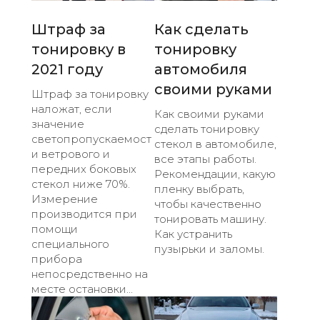
Штраф за
Как сделать
тонировку в
тонировку
2021 году
автомобиля
своими руками
Штраф за тонировку
наложат, если
Как своими руками
значение
сделать тонировку
светопропускаемост
стекол в автомобиле,
и ветрового и
все этапы работы.
передних боковых
Рекомендации, какую
стекол ниже 70%.
пленку выбрать,
Измерение
чтобы качественно
производится при
тонировать машину.
помощи
Как устранить
специального
пузырьки и заломы.
прибора
непосредственно на
месте остановки...