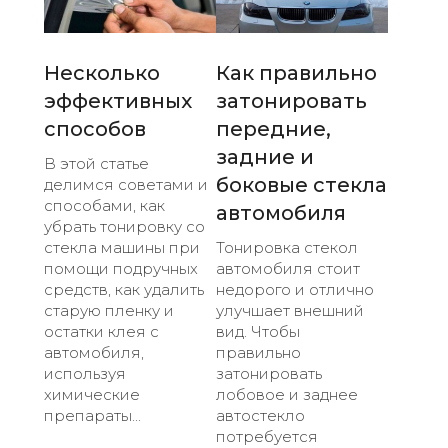
Несколько
Как правильно
эффективных
затонировать
способов
передние,
задние и
В этой статье
боковые стекла
делимся советами и
способами, как
автомобиля
убрать тонировку со
стекла машины при
Тонировка стекол
помощи подручных
автомобиля стоит
средств, как удалить
недорого и отлично
старую пленку и
улучшает внешний
остатки клея с
вид. Чтобы
автомобиля,
правильно
используя
затонировать
химические
лобовое и заднее
препараты...
автостекло
потребуется