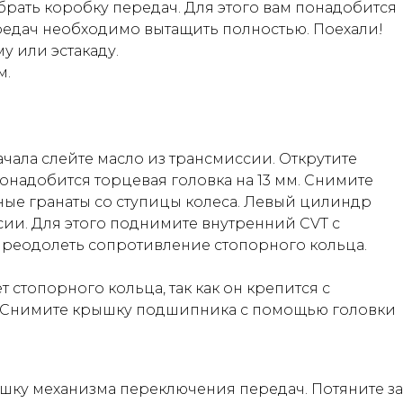
рать коробку передач. Для этого вам понадобится
передач необходимо вытащить полностью. Поехали!
у или эстакаду.
м.
ачала слейте масло из трансмиссии. Открутите
 понадобится торцевая головка на 13 мм. Снимите
ные гранаты со ступицы колеса. Левый цилиндр
сии. Для этого поднимите внутренний CVT с
преодолеть сопротивление стопорного кольца.
стопорного кольца, так как он крепится с
Снимите крышку подшипника с помощью головки
шку механизма переключения передач. Потяните за