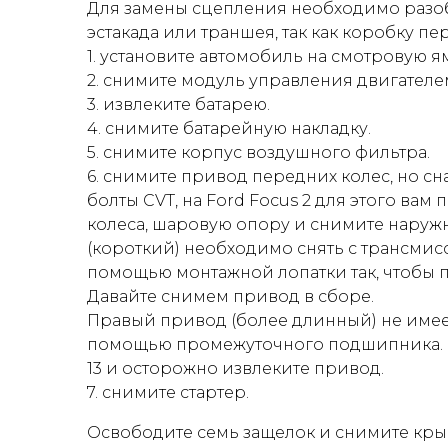
Для замены сцепления необходимо разоб
эстакада или траншея, так как коробку 
1. установите автомобиль на смотровую ям
2. снимите модуль управления двигателе
3. извлеките батарею.
4. снимите батарейную накладку.
5. снимите корпус воздушного фильтра.
6. снимите привод передних колес, но сн
болты CVT, на Ford Focus 2 для этого вам
колеса, шаровую опору и снимите наруж
(короткий) необходимо снять с трансмис
помощью монтажной лопатки так, чтобы 
Давайте снимем привод в сборе.
Правый привод (более длинный) не имеет 
помощью промежуточного подшипника. 
13 и осторожно извлеките привод.
7. снимите стартер.
Освободите семь защелок и снимите кры