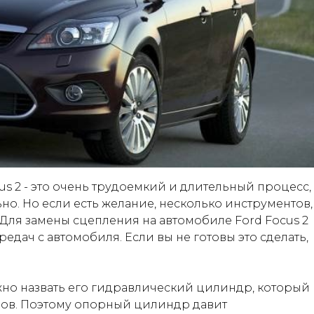
s 2 - это очень трудоемкий и длительный процесс,
но. Но если есть желание, несколько инструментов,
 Для замены сцепления на автомобиле Ford Focus 2
дач с автомобиля. Если вы не готовы это сделать,
но назвать его гидравлический цилиндр, который
ров. Поэтому опорный цилиндр давит