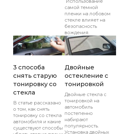
Использование
самой темной
пленки на лобовом
стекле влияет на
безопасность
вождения.
3 способа
Двойные
снять старую
остекление с
тонировку со
тонировкой
стекла
Двойные стекла с
тонировкой на
В статье рассказано
автомобиль
о том, как снять
постепенно
тонировку со стекла
набирают
автомобиля и какие
популярность.
существуют способы
Установка двойных