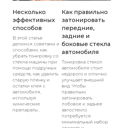
Несколько
Как правильно
эффективных
затонировать
способов
передние,
задние и
В этой статье
боковые стекла
делимся советами и
способами, как
автомобиля
убрать тонировку со
стекла машины при
Тонировка стекол
помощи подручных
автомобиля стоит
средств, как удалить
недорого и отлично
старую пленку и
улучшает внешний
остатки клея с
вид. Чтобы
автомобиля,
правильно
используя
затонировать
химические
лобовое и заднее
препараты...
автостекло
потребуется
минимальный набор
средств и