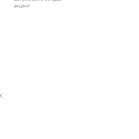
акцент
X