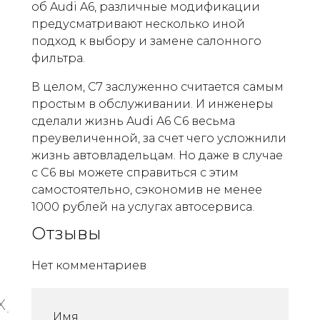
об Audi A6, различные модификации
предусматривают несколько иной
подход к выбору и замене салонного
фильтра.
В целом, C7 заслуженно считается самым
простым в обслуживании. И инженеры
сделали жизнь Audi A6 C6 весьма
преувеличенной, за счет чего усложнили
жизнь автовладельцам. Но даже в случае
с C6 вы можете справиться с этим
самостоятельно, сэкономив не менее
1000 рублей на услугах автосервиса.
Отзывы
Нет комментариев
X
Имя