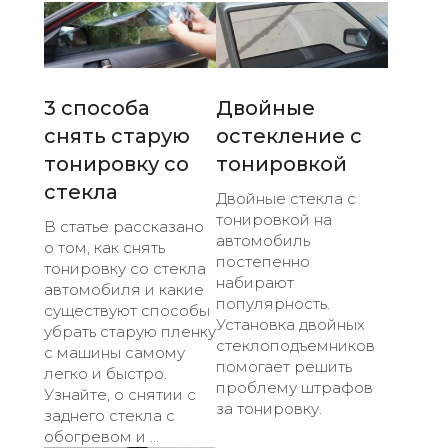
3 способа
Двойные
снять старую
остекление с
тонировку со
тонировкой
стекла
Двойные стекла с
тонировкой на
В статье рассказано
автомобиль
о том, как снять
постепенно
тонировку со стекла
набирают
автомобиля и какие
популярность.
существуют способы
Установка двойных
убрать старую пленку
стеклоподъемников
с машины самому
помогает решить
легко и быстро.
проблему штрафов
Узнайте, о снятии с
за тонировку.
заднего стекла с
обогревом и ...