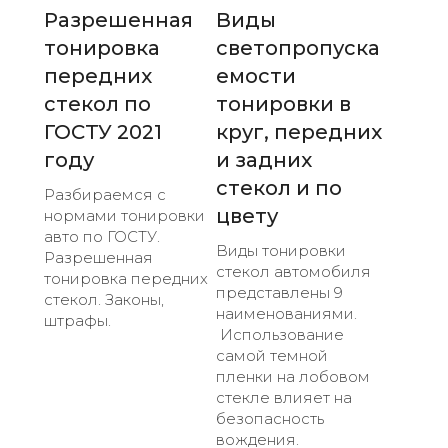
Разрешенная
Виды
тонировка
светопропуска
передних
емости
стекол по
тонировки в
ГОСТУ 2021
круг, передних
году
и задних
стекол и по
Разбираемся с
цвету
нормами тонировки
авто по ГОСТУ.
Виды тонировки
Разрешенная
стекол автомобиля
тонировка передних
представлены 9
стекол. Законы,
наименованиями.
штрафы.
Использование
самой темной
пленки на лобовом
стекле влияет на
безопасность
вождения.