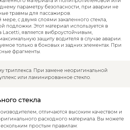
 закаленного материала и полипропиленовой или
еднему параметру безопасности, при аварии не
ные травмы для пассажиров.
мере, с двумя слоями закаленного стекла,
 подложки. Этот материал используется в
а Lacetti, является виброустойчивым,
аксимальную защиту водителя в случае аварии.
зуемое только в боковых и задних элементах. При
сные фрагменты.
му триплекса. При замене неоригинальной
дуплекс или ламинированное стекло.
ного стекла
роизводителем, отличаются высоким качеством и
ригинального расходного материала. Вы можете
 нескольким простым правилам: