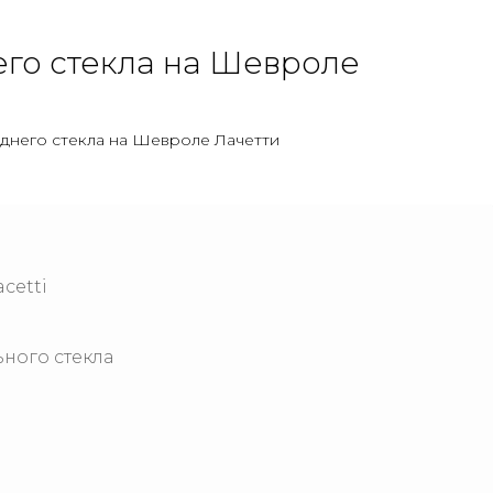
его стекла на Шевроле
аднего стекла на Шевроле Лачетти
cetti
ного стекла