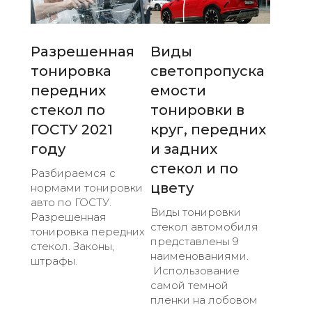
Разрешенная
Виды
тонировка
светопропуска
передних
емости
стекол по
тонировки в
ГОСТУ 2021
круг, передних
году
и задних
стекол и по
Разбираемся с
цвету
нормами тонировки
авто по ГОСТУ.
Виды тонировки
Разрешенная
стекол автомобиля
тонировка передних
представлены 9
стекол. Законы,
наименованиями.
штрафы.
Использование
самой темной
пленки на лобовом