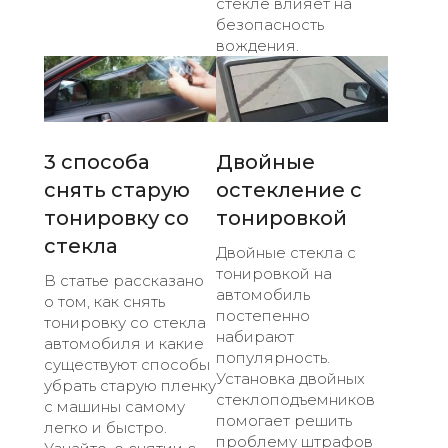
стекле влияет на
безопасность
вождения.
3 способа
Двойные
снять старую
остекление с
тонировку со
тонировкой
стекла
Двойные стекла с
тонировкой на
В статье рассказано
автомобиль
о том, как снять
постепенно
тонировку со стекла
набирают
автомобиля и какие
популярность.
существуют способы
Установка двойных
убрать старую пленку
стеклоподъемников
с машины самому
помогает решить
легко и быстро.
проблему штрафов