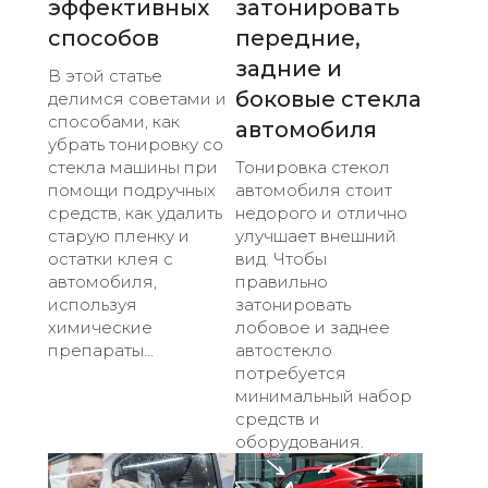
эффективных
затонировать
способов
передние,
задние и
В этой статье
боковые стекла
делимся советами и
способами, как
автомобиля
убрать тонировку со
стекла машины при
Тонировка стекол
помощи подручных
автомобиля стоит
средств, как удалить
недорого и отлично
старую пленку и
улучшает внешний
остатки клея с
вид. Чтобы
автомобиля,
правильно
используя
затонировать
химические
лобовое и заднее
препараты...
автостекло
потребуется
минимальный набор
средств и
оборудования.