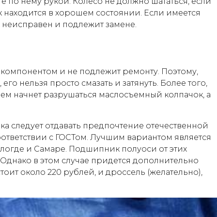
 по нему рукой. Колесо не должно шататься, если
 находится в хорошем состоянии. Если имеется
 неисправен и подлежит замене.
компонентом и не подлежит ремонту. Поэтому,
его нельзя просто смазать и затянуть. Более того,
нем начнет разрушаться маслосъемный колпачок, а
а следует отдавать предпочтение отечественной
соответствии с ГОСТом. Лучшим вариантом является
огде и Самаре. Подшипник полуоси от этих
 Однако в этом случае придется дополнительно
оит около 220 рублей, и дроссель (желательно),