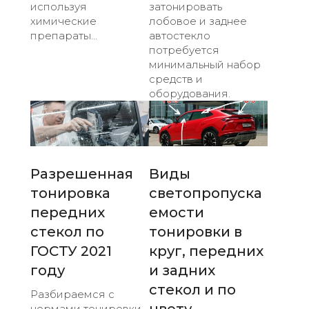
используя
затонировать
химические
лобовое и заднее
препараты...
автостекло
потребуется
минимальный набор
средств и
оборудования.
Разрешенная
Виды
тонировка
светопропуска
передних
емости
стекол по
тонировки в
ГОСТУ 2021
круг, передних
году
и задних
стекол и по
Разбираемся с
цвету
нормами тонировки