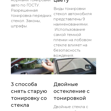
авто по ГОСТУ.
Виды тонировки
Разрешенная
стекол автомобиля
тонировка передних
представлены 9
стекол. Законы,
наименованиями.
штрафы.
Использование
самой темной
пленки на лобовом
стекле влияет на
безопасность
вождения.
3 способа
Двойные
снять старую
остекление с
тонировку со
тонировкой
стекла
Двойные стекла с