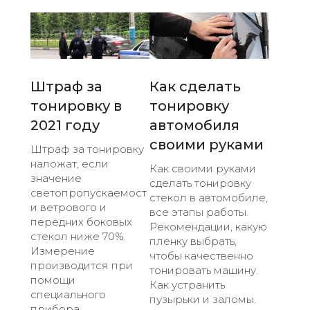
Штраф за
Как сделать
тонировку в
тонировку
2021 году
автомобиля
своими руками
Штраф за тонировку
наложат, если
Как своими руками
значение
сделать тонировку
светопропускаемост
стекол в автомобиле,
и ветрового и
все этапы работы.
передних боковых
Рекомендации, какую
стекол ниже 70%.
пленку выбрать,
Измерение
чтобы качественно
производится при
тонировать машину.
помощи
Как устранить
специального
пузырьки и заломы.
прибора